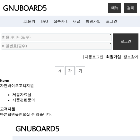
메뉴
검색
1:1문의
FAQ
접속자 1
새글
회원가입
로그인
회
원
로
그
자동로그인
회원가입
정보찾기
인
Event
자연바이오
고객지원
제품자료실
제품관련문의
고객지원
빠른답변을얻으실 수 있습니다.