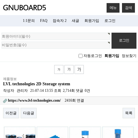
메뉴
검색
1:1문의
FAQ
접속자 2
새글
회원가입
로그인
회
원
로
그
자동로그인
회원가입
정보찾기
인
제품정보
LVL technologies 2D Storage system
작성자
관리자
21-07-14 13:55
조회
2,714회
댓글
0건
https://www.lvl-technologies.com/
2416회 연결
이전글
다음글
목록
본문