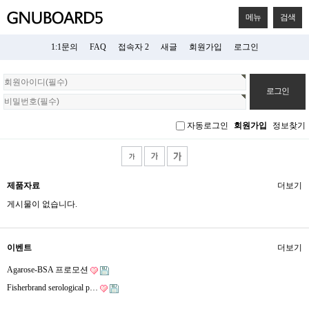
메뉴
검색
1:1문의
FAQ
접속자 2
새글
회원가입
로그인
회
원
로
그
자동로그인
회원가입
정보찾기
인
제품자료
더보기
게시물이 없습니다.
이벤트
더보기
Agarose-BSA 프로모션
Fisherbrand serological p…