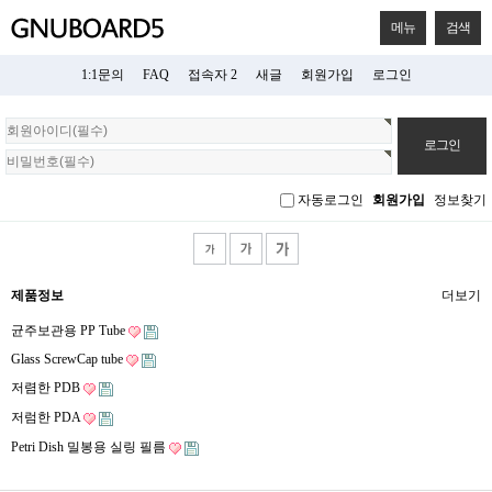
메뉴
검색
1:1문의
FAQ
접속자 2
새글
회원가입
로그인
회
원
로
그
자동로그인
회원가입
정보찾기
인
제품정보
더보기
균주보관용 PP Tube
Glass ScrewCap tube
저렴한 PDB
저럼한 PDA
Petri Dish 밀봉용 실링 필름